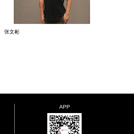
张文彬
APP