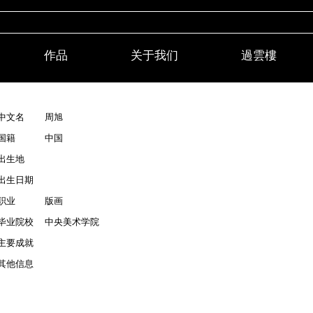
作品
关于我们
過雲樓
中文名
周旭
国籍
中国
出生地
出生日期
职业
版画
毕业院校
中央美术学院
主要成就
其他信息